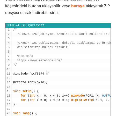
köşesindeki butona tıklayabilir veya
buraya
tıklayarak ZIP
dosyası olarak indirebilirsiniz.
PCF8574 I2C Çoklayıcı
1
/*
2
  PCF8574 I2C Çoklayıcı Arduino ile Nasıl Kullanılır?
3
4
  PCF8574 I2C Çoklayıcının detaylı açıklaması ve örnek p
5
  web sitemizde bulabilirsiniz.
6
7
  Mete Hoca
8
  https://www.metehoca.com/
9
*/
10
11
#include "pcf8574.h"
12
13
PCF8574
PCF1
(
0x20
)
;
14
15
void
setup
(
)
{
16
for
(
int
x
=
0
;
x
<
8
;
x
++
)
pinMode
(
PCF1
,
x
,
OUTPUT
)
17
for
(
int
x
=
0
;
x
<
8
;
x
++
)
digitalWrite
(
PCF1
,
x
,
LO
18
}
19
20
void
loop
(
)
{