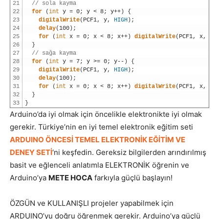
21
// sola kayma
22
for
(
int
y
=
0
;
y
<
8
;
y
++
)
{
23
digitalWrite
(
PCF1
,
y
,
HIGH
)
;
24
delay
(
100
)
;
25
for
(
int
x
=
0
;
x
<
8
;
x
++
)
digitalWrite
(
PCF1
,
x
,
LO
26
}
27
// sağa kayma
28
for
(
int
y
=
7
;
y
>=
0
;
y
--
)
{
29
digitalWrite
(
PCF1
,
y
,
HIGH
)
;
30
delay
(
100
)
;
31
for
(
int
x
=
0
;
x
<
8
;
x
++
)
digitalWrite
(
PCF1
,
x
,
LO
32
}
33
}
Arduino’da iyi olmak için öncelikle elektronikte iyi olmak
gerekir. Türkiye’nin en iyi temel elektronik eğitim seti
ARDUINO ÖNCESİ TEMEL ELEKTRONİK EĞİTİM VE
DENEY SETİ
‘ni keşfedin. Gereksiz bilgilerden arındırılmış
basit ve eğlenceli anlatımla ELEKTRONİK öğrenin ve
Arduino’ya
METE HOCA
farkıyla güçlü başlayın!
ÖZGÜN ve KULLANIŞLI projeler yapabilmek için
ARDUINO’yu doğru öğrenmek gerekir. Arduino’ya güçlü