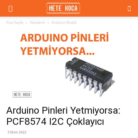
METE
Ana Sayfa
Akademi
Arduino Modül
HOCA
|
Eğitim,
Arduino Pinleri Yetmiyorsa:
Elektronik,
PCF8574 I2C Çoklayıcı
3 Ekim 2022
Arduino