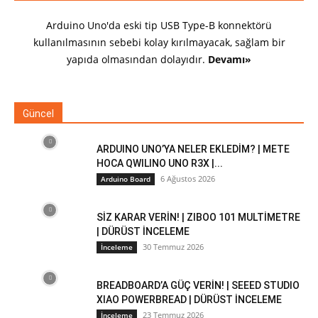
Arduino Uno'da eski tip USB Type-B konnektörü
kullanılmasının sebebi kolay kırılmayacak, sağlam bir
yapıda olmasından dolayıdır.
Devamı»
Güncel
ARDUINO UNO’YA NELER EKLEDİM? | METE
HOCA QWILINO UNO R3X |...
6 Ağustos 2026
Arduino Board
SİZ KARAR VERİN! | ZIBOO 101 MULTİMETRE
| DÜRÜST İNCELEME
30 Temmuz 2026
İnceleme
BREADBOARD’A GÜÇ VERİN! | SEEED STUDIO
XIAO POWERBREAD | DÜRÜST İNCELEME
23 Temmuz 2026
İnceleme