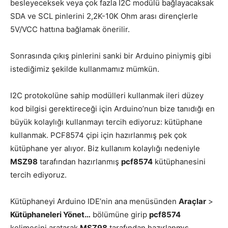
besleyeceksek veya çok fazla I2C modülü bağlayacaksak
SDA ve SCL pinlerini 2,2K-10K Ohm arası dirençlerle
5V/VCC hattına bağlamak önerilir.
Sonrasında çıkış pinlerini sanki bir Arduino piniymiş gibi
istediğimiz şekilde kullanmamız mümkün.
I2C protokolüne sahip modülleri kullanmak ileri düzey
kod bilgisi gerektireceği için Arduino’nun bize tanıdığı en
büyük kolaylığı kullanmayı tercih ediyoruz: kütüphane
kullanmak. PCF8574 çipi için hazırlanmış pek çok
kütüphane yer alıyor. Biz kullanım kolaylığı nedeniyle
MSZ98
tarafından hazırlanmış
pcf8574
kütüphanesini
tercih ediyoruz.
Kütüphaneyi Arduino IDE’nin ana menüsünden
Araçlar
>
Kütüphaneleri Yönet…
bölümüne girip
pcf8574
kelimesini aratarak
MSZ98
tarafından hazırlanmış