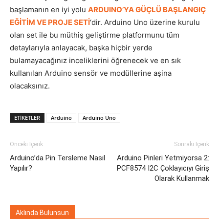
başlamanın en iyi yolu
ARDUINO’YA GÜÇLÜ BAŞLANGIÇ
EĞİTİM VE PROJE SETİ
‘dir. Arduino Uno üzerine kurulu
olan set ile bu müthiş geliştirme platformunu tüm
detaylarıyla anlayacak, başka hiçbir yerde
bulamayacağınız inceliklerini öğrenecek ve en sık
kullanılan Arduino sensör ve modüllerine aşina
olacaksınız.
ETİKETLER
Arduino
Arduino Uno
Önceki İçerik
Sonraki İçerik
Arduino’da Pin Tersleme Nasıl
Arduino Pinleri Yetmiyorsa 2:
Yapılır?
PCF8574 I2C Çoklayıcıyı Giriş
Olarak Kullanmak
Aklında Bulunsun