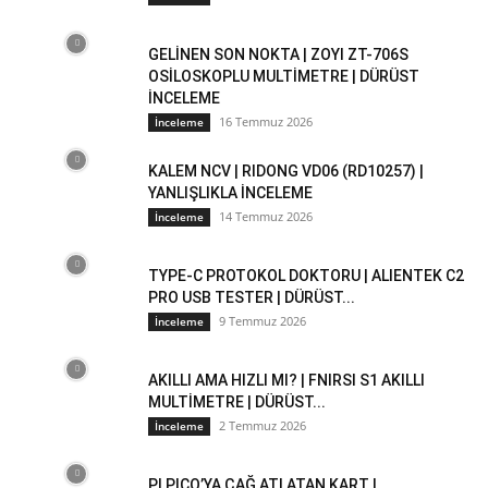
GELİNEN SON NOKTA | ZOYI ZT-706S
OSİLOSKOPLU MULTİMETRE | DÜRÜST
İNCELEME
16 Temmuz 2026
İnceleme
KALEM NCV | RIDONG VD06 (RD10257) |
YANLIŞLIKLA İNCELEME
14 Temmuz 2026
İnceleme
TYPE-C PROTOKOL DOKTORU | ALIENTEK C2
PRO USB TESTER | DÜRÜST...
9 Temmuz 2026
İnceleme
AKILLI AMA HIZLI MI? | FNIRSI S1 AKILLI
MULTİMETRE | DÜRÜST...
2 Temmuz 2026
İnceleme
PI PICO’YA ÇAĞ ATLATAN KART |