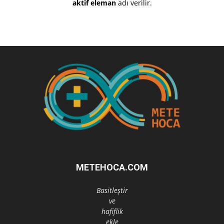
aktif eleman
adı verilir.
METEHOCA.COM
Basitleştir
ve
hafiflik
ekle