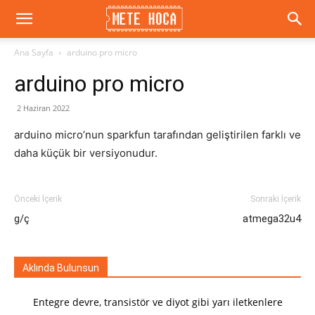
METE
Ana Sayfa
arduino pro micro
arduino pro micro
HOCA
2 Haziran 2022
arduino micro’nun sparkfun tarafından geliştirilen farklı ve
|
daha küçük bir versiyonudur.
Eğitim,
Önceki İçerik
Sonraki İçerik
g/ç
atmega32u4
Elektronik,
Aklında Bulunsun
Entegre devre, transistör ve diyot gibi yarı iletkenlere
Arduino