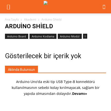
METE
Ana Sayfa
Akademi
Arduino Shield
ARDUINO SHIELD
HOCA
Arduino Board
Arduino Kodlama
Arduino Modül
|
Gösterilecek bir içerik yok
Eğitim,
Aklında Bulunsun
Arduino Uno'da eski tip USB Type-B konnektörü
kullanılmasının sebebi kolay kırılmayacak, sağlam bir
Elektronik,
yapıda olmasından dolayıdır.
Devamı»
Arduino